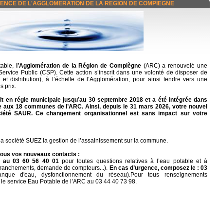
ENCE DE L'AGGLOMERATION DE LA REGION DE COMPIEGNE
table,
l’Agglomération de la Région de Compiègne
(ARC) a renouvelé une
ervice Public (CSP). Cette action s’inscrit dans une volonté de disposer de
 et distribution), à l’échelle de l’Agglomération, pour ainsi tendre vers une
s prix.
t en régie municipale jusqu’au 30 septembre 2018 et a été intégrée dans
que aux 18 communes de l’ARC. Ainsi, depuis le 31 mars 2026, votre nouvel
société SAUR. Ce changement organisationnel est sans impact sur votre
la société SUEZ la gestion de l’assainissement sur la commune.
sous vos nouveaux contacts :
R au 03 60 56 40 01
pour toutes questions relatives à l’eau potable et à
 branchements, demande de compteurs...).
En cas d’urgence, composez le : 03
anque d'eau, dysfonctionnement du réseau).
Pour tous renseignements
 le service Eau Potable de l’ARC au 03 44 40 73 98.