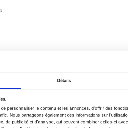
25
Détails
024
ies.
024
e personnaliser le contenu et les annonces, d'offrir des fonctio
024
rafic. Nous partageons également des informations sur l'utilisati
024
, de publicité et d'analyse, qui peuvent combiner celles-ci avec