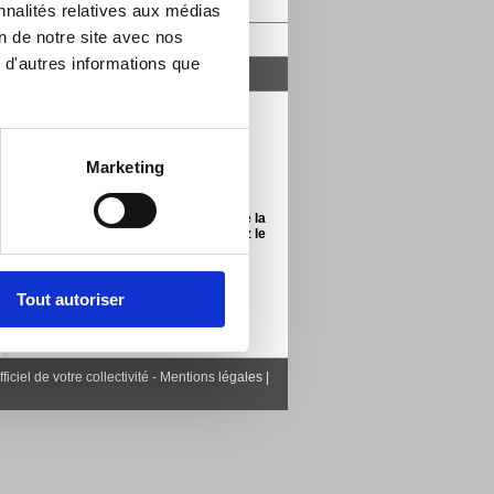
Action sociale
nnalités relatives aux médias
on de notre site avec nos
Vie associative
 d'autres informations que
Santé
Marketing
Pour trouver la pharmarcie de garde la
plus proche de chez vous, contactez le
N° audiotel : 3237
(0.34€ TTC / min)
Tout autoriser
iel de votre collectivité -
Mentions légales
|