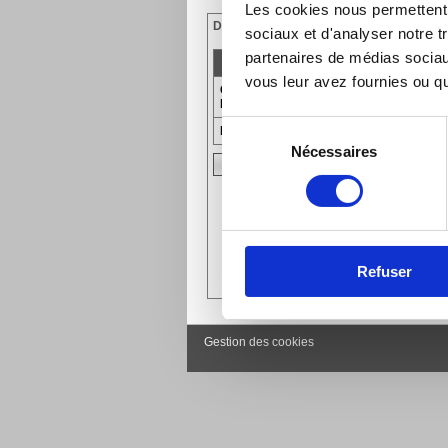
Les cookies nous permettent d
Dentiste
Infirmière
Médecin
Orthoph.
sociaux et d'analyser notre t
partenaires de médias sociaux
NOM
vous leur avez fournies ou qu'
Cabinet dentaire Boissieu
14
Pasquier et Garnung
Sélection
Boric Stéphane
113
Nécessaires
du
Imprimer
consentement
Refuser
Gestion des cookies