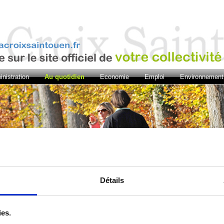
nistration
Au quotidien
Economie
Emploi
Environnement
Détails
ies.