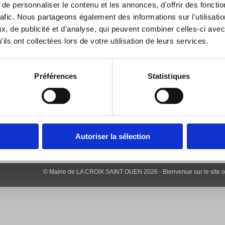
e personnaliser le contenu et les annonces, d'offrir des fonctio
Orthoptiste
Pédicure
Kiné, osthéo, chiro
Vétérinaire
rafic. Nous partageons également des informations sur l'utilisati
, de publicité et d'analyse, qui peuvent combiner celles-ci avec
Adresse
Téléphone
Fax
ils ont collectées lors de votre utilisation de leurs services.
 rue du Prieuré
03 44 41 22 03
03 44 41 23 08
 rue Nationale
03 44 83 37 89
Préférences
Statistiques
Autoriser la sélection
© Mairie de LA CROIX SAINT OUEN 2026 - Bienvenue sur le site offic